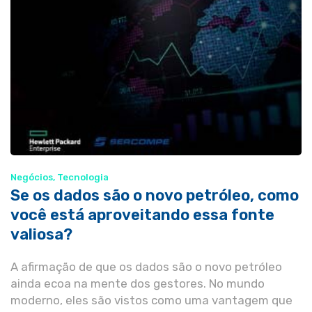
Negócios
,
Tecnologia
Se os dados são o novo petróleo, como
você está aproveitando essa fonte
valiosa?
A afirmação de que os dados são o novo petróleo
ainda ecoa na mente dos gestores. No mundo
moderno, eles são vistos como uma vantagem que