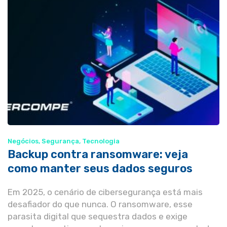
Negócios
,
Segurança
,
Tecnologia
Backup contra ransomware: veja
como manter seus dados seguros
Em 2025, o cenário de cibersegurança está mais
desafiador do que nunca. O ransomware, esse
parasita digital que sequestra dados e exige