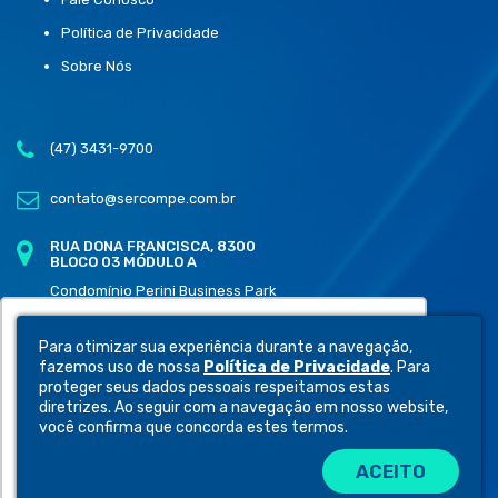
Política de Privacidade
Sobre Nós
(47) 3431-9700
contato@sercompe.com.br
RUA DONA FRANCISCA, 8300
BLOCO 03 MÓDULO A
Condomínio Perini Business Park
Distrito Industrial, Joinville - SC
89219-600
Utilizamos cookies para oferecer melhor
Para otimizar sua experiência durante a navegação,
experiência, melhorar o desempenho,
fazemos uso de nossa
Política de Privacidade
. Para
analisar como você interage em nosso site e
proteger seus dados pessoais respeitamos estas
diretrizes. Ao seguir com a navegação em nosso website,
personalizar conteúdo.
você confirma que concorda estes termos.
ACEITO
Recusar Cookies
Aceitar Cookies