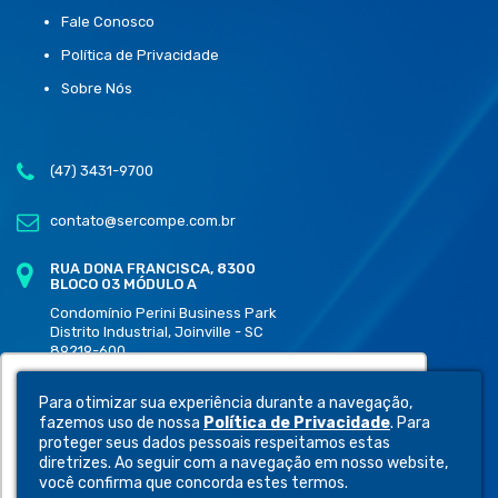
Fale Conosco
Política de Privacidade
Sobre Nós
(47) 3431-9700
contato@sercompe.com.br
RUA DONA FRANCISCA, 8300
BLOCO 03 MÓDULO A
Condomínio Perini Business Park
Distrito Industrial, Joinville - SC
89219-600
Utilizamos cookies para oferecer melhor
Para otimizar sua experiência durante a navegação,
experiência, melhorar o desempenho,
fazemos uso de nossa
Política de Privacidade
. Para
analisar como você interage em nosso site e
proteger seus dados pessoais respeitamos estas
diretrizes. Ao seguir com a navegação em nosso website,
personalizar conteúdo.
você confirma que concorda estes termos.