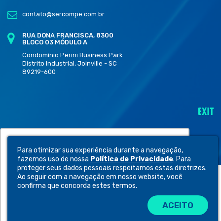
contato@sercompe.com.br
RUA DONA FRANCISCA, 8300
BLOCO 03 MÓDULO A
Condomínio Perini Business Park
Distrito Industrial, Joinville - SC
89219-600
Utilizamos cookies para oferecer melhor
Para otimizar sua experiência durante a navegação,
experiência, melhorar o desempenho,
fazemos uso de nossa
Política de Privacidade
. Para
analisar como você interage em nosso site e
proteger seus dados pessoais respeitamos estas diretrizes.
Ao seguir com a navegação em nosso website, você
personalizar conteúdo.
confirma que concorda estes termos.
ACEITO
Recusar Cookies
Aceitar Cookies