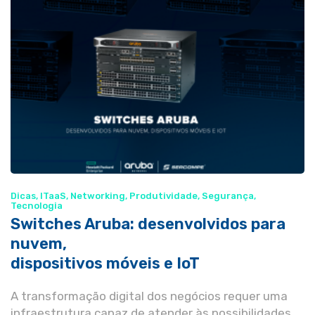
Dicas
,
ITaaS
,
Networking
,
Produtividade
,
Segurança
,
Tecnologia
Switches Aruba: desenvolvidos para
nuvem,
dispositivos móveis e IoT
A transformação digital dos negócios requer uma
infraestrutura capaz de atender às possibilidades