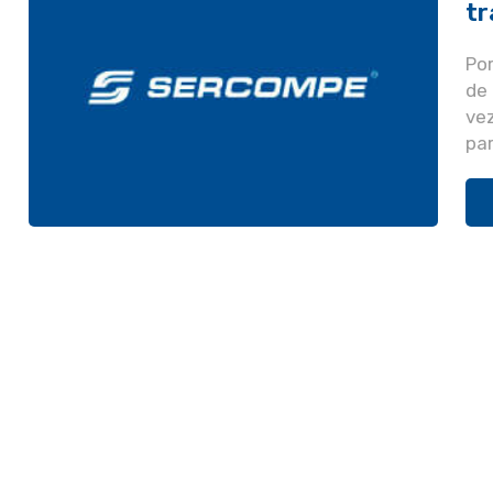
tr
Po
de 
vez
par