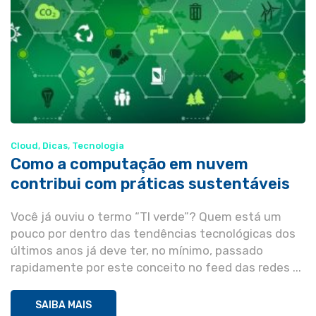
Cloud
,
Dicas
,
Tecnologia
Como a computação em nuvem
contribui com práticas sustentáveis
Você já ouviu o termo “TI verde”? Quem está um
pouco por dentro das tendências tecnológicas dos
últimos anos já deve ter, no mínimo, passado
rapidamente por este conceito no feed das redes ...
SAIBA MAIS