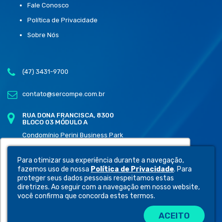
Fale Conosco
Política de Privacidade
Sobre Nós
(47) 3431-9700
contato@sercompe.com.br
RUA DONA FRANCISCA, 8300
BLOCO 03 MÓDULO A
Condomínio Perini Business Park
Distrito Industrial, Joinville - SC
89219-600
Utilizamos cookies para oferecer melhor
Para otimizar sua experiência durante a navegação,
experiência, melhorar o desempenho,
fazemos uso de nossa
Política de Privacidade
. Para
analisar como você interage em nosso site e
proteger seus dados pessoais respeitamos estas
diretrizes. Ao seguir com a navegação em nosso website,
personalizar conteúdo.
você confirma que concorda estes termos.
ACEITO
Recusar Cookies
Aceitar Cookies