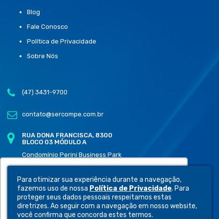
Blog
Fale Conosco
Política de Privacidade
Sobre Nós
(47) 3431-9700
contato@sercompe.com.br
RUA DONA FRANCISCA, 8300
BLOCO 03 MÓDULO A
Condomínio Perini Business Park
Distrito Industrial, Joinville - SC
89219-600
Utilizamos cookies para oferecer melhor
Para otimizar sua experiência durante a navegação,
experiência, melhorar o desempenho,
fazemos uso de nossa
Política de Privacidade
. Para
analisar como você interage em nosso site e
proteger seus dados pessoais respeitamos estas
diretrizes. Ao seguir com a navegação em nosso website,
personalizar conteúdo.
você confirma que concorda estes termos.