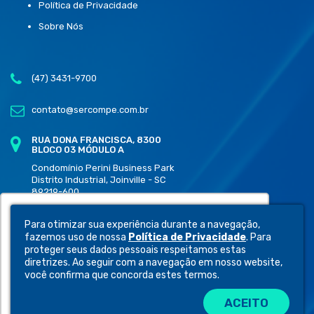
Política de Privacidade
Sobre Nós
(47) 3431-9700
contato@sercompe.com.br
RUA DONA FRANCISCA, 8300
BLOCO 03 MÓDULO A
Condomínio Perini Business Park
Distrito Industrial, Joinville - SC
89219-600
Utilizamos cookies para oferecer melhor
Para otimizar sua experiência durante a navegação,
experiência, melhorar o desempenho,
fazemos uso de nossa
Política de Privacidade
. Para
analisar como você interage em nosso site e
proteger seus dados pessoais respeitamos estas
diretrizes. Ao seguir com a navegação em nosso website,
personalizar conteúdo.
você confirma que concorda estes termos.
ACEITO
Recusar Cookies
Aceitar Cookies