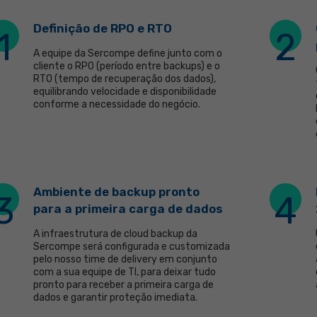
Definição de RPO e RTO
1
2
A equipe da Sercompe define junto com o
cliente o RPO (período entre backups) e o
RTO (tempo de recuperação dos dados),
equilibrando velocidade e disponibilidade
conforme a necessidade do negócio.
Ambiente de backup pronto
3
4
para a primeira carga de dados
A infraestrutura de cloud backup da
Sercompe será configurada e customizada
pelo nosso time de delivery em conjunto
com a sua equipe de TI, para deixar tudo
pronto para receber a primeira carga de
dados e garantir proteção imediata.