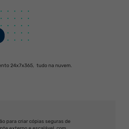
P
nto 24x7x365, tudo na nuvem.
o para criar cópias seguras de
nte externo e escalável, com