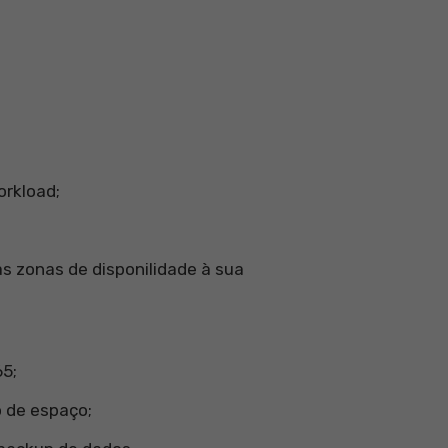
orkload;
zonas de disponilidade à sua
65;
 de espaço;