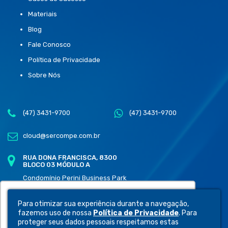
Materiais
Blog
Fale Conosco
Política de Privacidade
Sobre Nós
(47) 3431-9700
(47) 3431-9700
cloud@sercompe.com.br
RUA DONA FRANCISCA, 8300
BLOCO 03 MÓDULO A
Condomínio Perini Business Park
Distrito Industrial, Joinville - SC
89219-600
Utilizamos cookies para oferecer melhor
Para otimizar sua experiência durante a navegação,
experiência, melhorar o desempenho,
fazemos uso de nossa
Política de Privacidade
. Para
analisar como você interage em nosso site e
proteger seus dados pessoais respeitamos estas